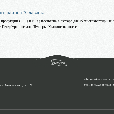
го района "Славянка"
 продукции (ГРЩ и ВРУ) поствлена в октябре для 15 многоквартирных 
т-Петербург, поселок Шушары, Колпинское шоссе.
Мы предлагаем свои
технически выверен
рг, Зеленков пер., дом 7А