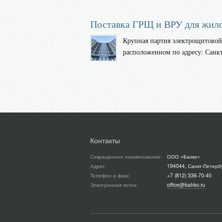
Поставка ГРЩ и ВРУ для жило
Крупная партия электрощитовой
расположенном по адресу: Санк
Контакты
Сокращенное наименование:
ООО «Бахко»
Адрес:
194044, Санкт-Петербу
Телефон и факс:
+7 (812) 336-70-40
Электронная почта:
office@bahko.ru